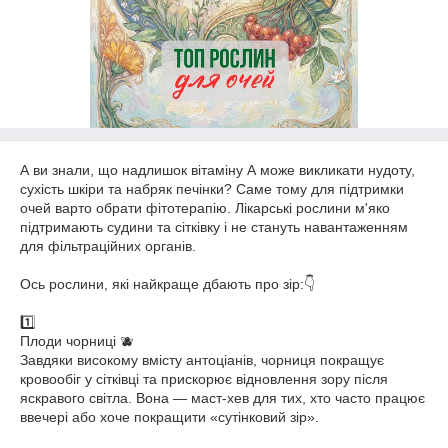
А ви знали, що надлишок вітаміну А може викликати нудоту,
сухість шкіри та набряк печінки? Саме тому для підтримки
очей варто обрати фітотерапію. Лікарські рослини м'яко
підтримають судини та сітківку і не стануть навантаженням
для фільтраційних органів.
Ось рослини, які найкраще дбають про зір:👇
1️⃣
Плоди чорниці 🫐
Завдяки високому вмісту антоціанів, чорниця покращує
кровообіг у сітківці та прискорює відновлення зору після
яскравого світла. Вона — маст-хев для тих, хто часто працює
ввечері або хоче покращити «сутінковий зір».