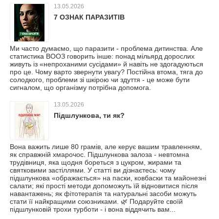
13.05.2026
7 ОЗНАК ПАРАЗИТІВ
Ми часто думаємо, що паразити - проблема дитинства. Але
статистика ВООЗ говорить інше: понад мільярд дорослих
живуть із «непроханими сусідами» й навіть не здогадуються
про це. Чому варто звернути увагу? Постійна втома, тяга до
солодкого, проблеми зі шкірою чи здуття - це може бути
сигналом, що організму потрібна допомога.
13.05.2026
Підшлункова, ти як?
Вона важить лише 80 грамів, але керує вашим травленням,
як справжній хмарочос. Підшлункова залоза - невтомна
трудівниця, яка щодня бореться з цукром, жирами та
святковими застіллями. У статті ви дізнаєтесь: чому
підшлункова «ображається» на паски, ковбаски та майонезні
салати; які прості методи допоможуть їй відновитися після
навантажень; як фітотерапія та натуральні засоби можуть
стати її найкращими союзниками. 🌿 Подаруйте своїй
підшлунковій трохи турботи - і вона віддячить вам...