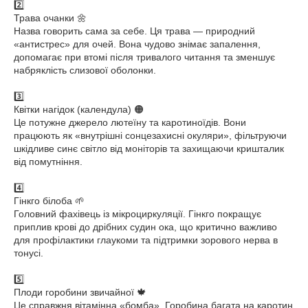
2️⃣
Трава очанки 🌼
Назва говорить сама за себе. Ця трава — природний
«антистрес» для очей. Вона чудово знімає запалення,
допомагає при втомі після тривалого читання та зменшує
набряклість слизової оболонки.
3️⃣
Квітки нагідок (календула) 🟠
Це потужне джерело лютеїну та каротиноїдів. Вони
працюють як «внутрішні сонцезахисні окуляри», фільтруючи
шкідливе синє світло від моніторів та захищаючи кришталик
від помутніння.
4️⃣
Гінкго білоба 🌱
Головний фахівець із мікроциркуляції. Гінкго покращує
приплив крові до дрібних судин ока, що критично важливо
для профілактики глаукоми та підтримки зорового нерва в
тонусі.
5️⃣
Плоди горобини звичайної 🍁
Це справжня вітамінна «бомба». Горобина багата на каротин