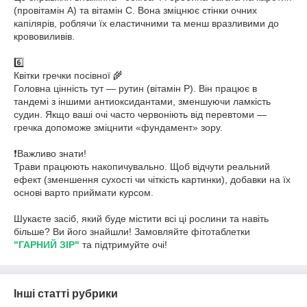
(провітамін А) та вітамін С. Вона зміцнює стінки очних
капілярів, роблячи їх еластичними та менш вразливими до
крововиливів.
6️⃣
Квітки гречки посівної 🌾
Головна цінність тут — рутин (вітамін Р). Він працює в
тандемі з іншими антиоксидантами, зменшуючи ламкість
судин. Якщо ваші очі часто червоніють від перевтоми —
гречка допоможе зміцнити «фундамент» зору.
❗️Важливо знати!
Трави працюють накопичувально. Щоб відчути реальний
ефект (зменшення сухості чи чіткість картинки), добавки на їх
основі варто приймати курсом.
Шукаєте засіб, який буде містити всі ці рослини та навіть
більше? Ви його знайшли! Замовляйте фітотаблетки
"ГАРНИЙ ЗІР"
та підтримуйте очі!
Інші статті рубрики