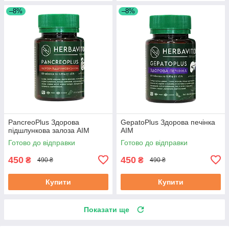
–8%
–8%
PancreoPlus Здорова
GepatoPlus Здорова печінка
підшлункова залоза АІМ
АІМ
Готово до відправки
Готово до відправки
450
450
₴
₴
490 ₴
490 ₴
Купити
Купити
Показати ще