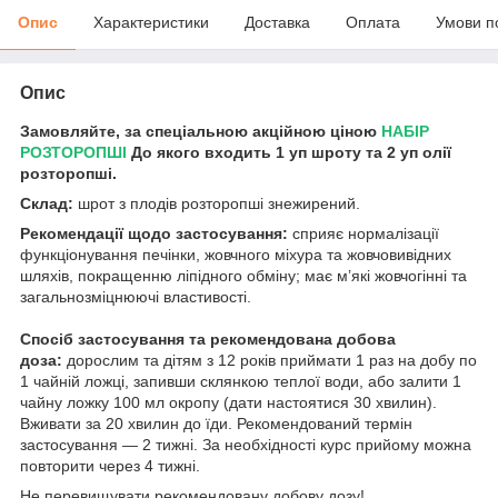
Опис
Характеристики
Доставка
Оплата
Умови п
Опис
Замовляйте, за спеціальною акційною ціною
НАБІР
РОЗТОРОПШІ
До якого входить 1 уп шроту та 2 уп олії
розторопші.
Склад:
шрот з плодів розторопші знежирений.
Рекомендації щодо застосування:
сприяє нормалізації
функціонування печінки, жовчного міхура та жовчовивідних
шляхів, покращенню ліпідного обміну; має м’які жовчогінні та
загальнозміцнюючі властивості.
Спосіб застосування та рекомендована добова
доза:
дорослим та дітям з 12 років приймати 1 раз на добу по
1 чайній ложці, запивши склянкою теплої води, або залити 1
чайну ложку 100 мл окропу (дати настоятися 30 хвилин).
Вживати за 20 хвилин до їди. Рекомендований термін
застосування
—
2 тижні. За необхідності курс прийому можна
повторити через 4 тижні.
Не перевищувати рекомендовану добову дозу!