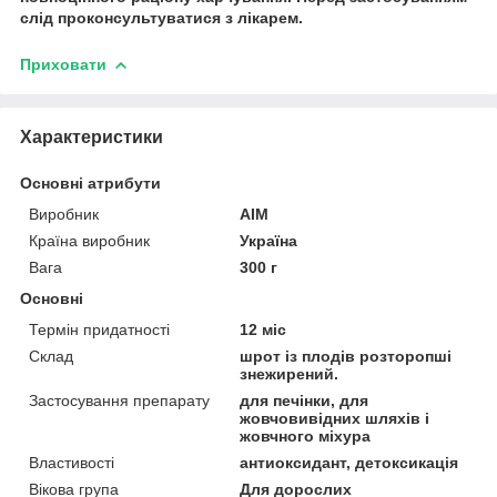
слід проконсультуватися з лікарем.
Приховати
Характеристики
Основні атрибути
Виробник
AIM
Країна виробник
Україна
Вага
300 г
Основні
Термін придатності
12 міс
Склад
шрот із плодів розторопші
знежирений.
Застосування препарату
для печінки, для
жовчовивідних шляхів і
жовчного міхура
Властивості
антиоксидант, детоксикація
Вікова група
Для дорослих