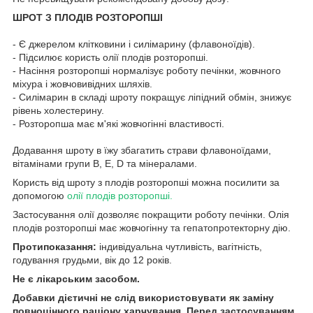
ШРОТ З ПЛОДІВ РОЗТОРОПШІ
- Є джерелом клітковини і силімарину (флавоноїдів).
- Підсилює користь олії плодів розторопші.
- Насіння розторопші нормалізує роботу печінки, жовчного
міхура і жовчовивідних шляхів.
- Силімарин в складі шроту покращує ліпідний обмін, знижує
рівень холестерину.
- Розторопша має м'які жовчогінні властивості.
Додавання шроту в їжу збагатить страви флавоноїдами,
вітамінами групи В, Е, D та мінералами.
Користь від шроту з плодів розторопші можна посилити за
допомогою
олії плодів розторопші
.
Застосування олії дозволяє покращити роботу печінки. Олія
плодів розторопші має жовчогінну та гепатопротекторну дію.
Протипоказання:
індивідуальна чутливість, вагітність,
годування грудьми, вік до 12 років.
Не є лікарським засобом.
Добавки дієтичні не слід використовувати як заміну
повноцінного раціону харчування. Перед застосуванням