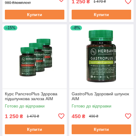
1 250
₴
1 470 ₴
980 ₴/комплект
Купити
Купити
–15%
–8%
Курс PancreoPlus Здорова
GastroPlus Здоровий шлунок
підшлункова залоза АІМ
АІМ
Готово до відправки
Готово до відправки
1 250
450
₴
₴
1 470 ₴
490 ₴
Купити
Купити