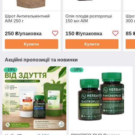
Шрот Антигельмінтний
Олія плодів розторопші
Шрот
АІМ 250 г
150 мл АІМ
300 
250
150
85
₴/упаковка
₴/упаковка
₴
Купити
Купити
Акційні пропозиції та новинки
–19%
–18%