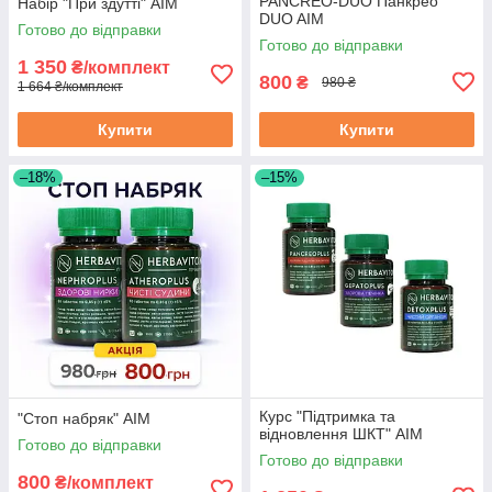
PANCREO-DUO Панкрео
Набір "При здутті" АІМ
DUO AIM
Готово до відправки
Готово до відправки
1 350
₴/комплект
800
₴
980 ₴
1 664 ₴/комплект
Купити
Купити
–18%
–15%
Курс "Підтримка та
"Стоп набряк" АІМ
відновлення ШКТ" АІМ
Готово до відправки
Готово до відправки
800
₴/комплект