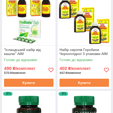
"Ісландський набір від
Набір сиропів Горобини
кашлю" АІМ
Чорноплідної 3 упаковки АІМ
Готово до відправки
Готово до відправки
490
402
₴/комплект
₴/комплект
575 ₴/комплект
447 ₴/комплект
Купити
Купити
–8%
–8%