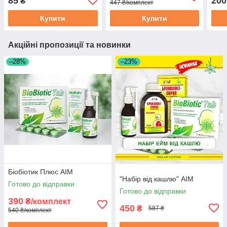
85
200
₴
447 ₴/комплект
Купити
Купити
Акційні пропозиції та новинки
–28%
–23%
Біобіотик Плюс АІМ
"Набір від кашлю" АІМ
Готово до відправки
Готово до відправки
390
₴/комплект
450
₴
587 ₴
540 ₴/комплект