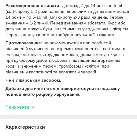
Рекомендовано вживати:
дітям від 7 до 14 років по 5 ml
(мл) сиропу 1-2 рази на день; дорослим та дітям віком понад
14 років – по 5-10 ml (мл) сиропу 2-3 рази на день. Термін
вживання – 1-2 тижні. Перед вживанням збовтати. Курс або
дозування можуть бути зміненими за узгодженням з лікарем.
Перед застосуванням потребує консультації з лікарем.
Протипоказання:
не рекомендується при особистій
підвищеній чутливості до окремих компонентів; вагітним та
жінкам, які годують груддю немовля; дітям віком до 7 років;
при цукровому діабеті; особам з підвищеним згортанням
крові; зі зниженим тиском; тромбозом і колітом; при
підвищеній кислотності та виразковій хворобі.
Не є лікарським засобом.
Добавки дієтичні не слід використовувати як заміну
повноцінного раціону харчування.
Приховати
Характеристики