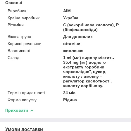
Основні
Виробник
AIM
Країна виробник
Україна
Вітаміни
С (аскорбінова кислота), Р
(біофлавоноїди)
Вікова група
Для дорослих
Корисні речовини
вітаміни
Властивості
живлення
Склад
1 ml (мл) сиропу містить
35,4 mg (мг) водного
екстракту горобини
чорноплідної, цукор,
кислоту лимонну –
регулятор кислотності,
кислоту сорбінову.
Термін придатності
24 міс
Форма випуску
Рідина
Приховати
Умови доставки