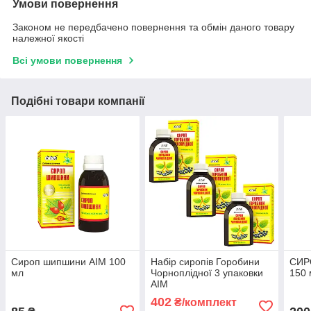
Умови повернення
Законом не передбачено повернення та обмін даного товару
належної якості
Всі умови повернення
Подібні товари компанії
Сироп шипшини АІМ 100
Набір сиропів Горобини
СИР
мл
Чорноплідної 3 упаковки
150 
АІМ
402
₴/комплект