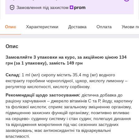
Замовлення під захистом
Опис
Характеристики
Доставка
Оплата
Умови п
Опис
Замовляйте 3 упаковки на курс, за акційною ціною 134
грн (за 1 упаковку), замість 149 грн
Склад:
1 ml (мл) сиропу містить 35,4 mg (мг) водного
екстракту горобини чорноплідної, цукор, кислоту лимонну –
регулятор кислотності, кислоту сорбінову.
Рекомендації щодо застосування:
дієтична добавка до
раціону харчування – джерело вітамінів С та Р, йоду, каротину
та фолієвої кислоти; сприяє загальному зміцненню організму,
підвищенню захисних функцій організму; позитивно впливає
на серцево- судинну систему і стан судин; полегшує дихання
та відходження мокротиння під час сезонних застудних
захворювань; має антиоксидантні та відхаркувальні
властивості.