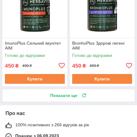
ImunoPlus Сильний імунітет
BronhoPlus Здорові легені
АІМ
АІМ
Готово до відправки
Готово до відправки
450
450
₴
₴
490 ₴
490 ₴
Купити
Купити
Показати ще
Про нас
100% позитивних з 266 відгуків за рік
Працює з 06.09.2023