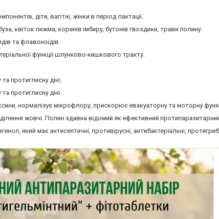
мпонентів, діти, вагітні, жінки в період лактації.
уза, квіток пижма, коренів імбиру, бутонів гвоздики, трави полину.
идів та флавоноїдів.
ктеріальної функції шлунково-кишкового тракту.
 та протиглисну дію.
 та протиглисну дію.
оксини, нормалізує мікрофлору, прискорює евакуаторну та моторну функ
иділення жовчі. Полин здавна відомий як ефективний протипаразитарний
генол, який має антисептичні, противірусні, антибактеріальні, протигриб