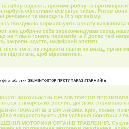
та імбир надають протимікробну та протипаразит
я гарбуза ефективно всмоктує зайве. Разом вони
ні речовини та виводять їх з організму.
н із гвоздикою нормалізують роботу кишківника 
от вже добряче себе зарекомендував серед наших
 що не тільки гонить паразитів, а й долає такі непр
и, закрепи, здуття, надмірний апетит!
і, після того, як паразити пішли на вихід, організ
ка підтримка, щоб відновитися.
ли фітотаблетки
GELMINTOSTOP ПРОТИПАРАЗИТАРНИЙ
!🔥
вості: Фітотаблетки
GELMINTOSTOP ПРОТИПАР
ються з лікарських рослин, дія яких спрямована 
ЕННЯ ПАРАЗИТІВ З ОРГАНІЗМУ
. Кріп, полин, пиж
ійно використовують для успішної боротьби з ге
ЩЕННЯ МОТОРИКИ ОРГАНІВ ТРАВЛЕННЯ
. Сукуп
вана на покращення моторики кишківника, вивед