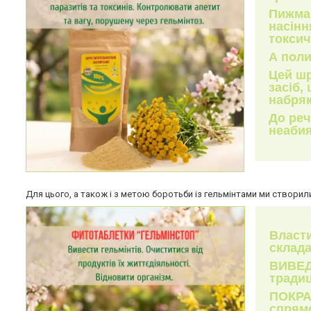
Пижма 
насінн
токсич
А поли
Цей шр
засіб,
набряк
До реч
неабия
Для цього, а також і з метою боротьби із гельмінтами ми створи
Власти
склада
ВИВЕД
традиц
ПОКРА
спрямо