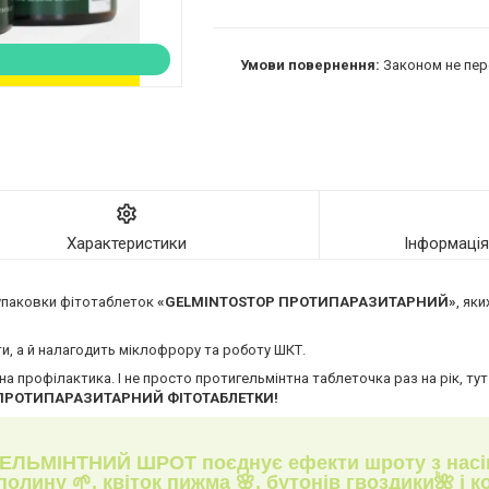
Законом не пер
Характеристики
Інформаці
 упаковки фітотаблеток
«GELMINTOSTOP ПРОТИПАРАЗИТАРНИЙ»
, як
ти, а й налагодить міклофрору та роботу ШКТ.
 профілактика. І не просто протигельмінтна таблеточка раз на рік, тут
 ПРОТИПАРАЗИТАРНИЙ
ФІТОТАБЛЕТКИ!
ЕЛЬМІНТНИЙ ШРОТ
поєднує ефекти шроту з насін
полину 🌱, квіток пижма 🌸, бутонів гвоздики🌺 і к