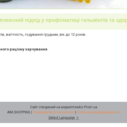
лексний підхід у профілактиці гельмінтів та здор
в, вагітність, годування грудьми, вік до 12 років.
нного раціону харчування.
Сайт створений на маркетплейсі
Prom.ua
AIM.SHOPPING |
Поскаржитися на контент
|
Політика конфіденційності
Select Language
▼