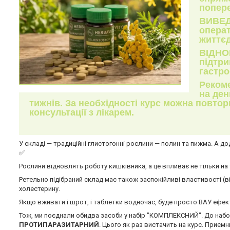
попере
ВИВЕД
операт
життєд
ВІДНО
підтр
гастро
Реком
на ден
тижнів. За необхідності курс можна повто
консультації з лікарем.
У складі — традиційні глистогонні рослини — полин та пижма. А д
✅
Рослини відновлять роботу кишківника, а це впливає не тільки на т
Ретельно підібраний склад має також заспокійливі властивості (
холестерину.
Якщо вживати і шрот, і таблетки водночас, буде просто ВАУ ефект!
Тож, ми поєднали обидва засоби у набір "КОМПЛЕКСНИЙ". До набо
ПРОТИПАРАЗИТАРНИЙ
. Цього як раз вистачить на курс. Приєм