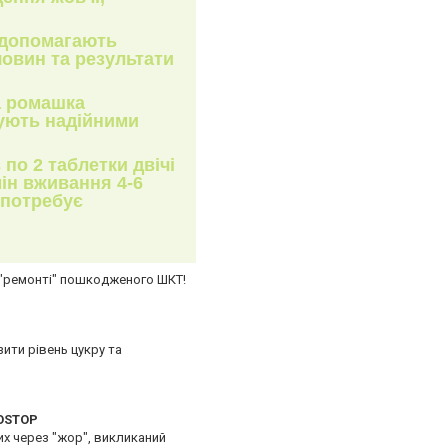
и допомагають
овин та результати
а ромашка
ують надійними
 по 2 таблетки двічі
мін вживання 4-6
 потребує
у "ремонті" пошкодженого ШКТ!
ити рівень цукру та
OSTOP
их через "жор", викликаний