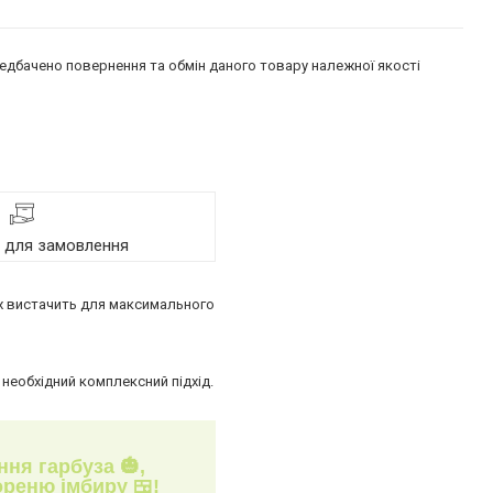
едбачено повернення та обмін даного товару належної якості
я для замовлення
их вистачить для максимального
 необхідний комплексний підхід.
ня гарбуза 🎃,
ореню імбиру 🍱!