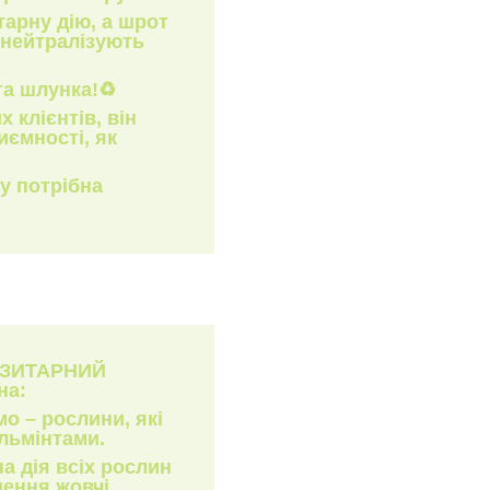
арну дію, а шрот
 нейтралізують
та шлунка!♻️
 клієнтів, він
иємності, як
му потрібна
АЗИТАРНИЙ
на:
мо – рослини, які
льмінтами.
на дія всіх рослин
ення жовчі,