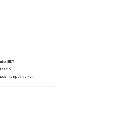
цію ШКТ.
 засіб.
кові та протиглисні