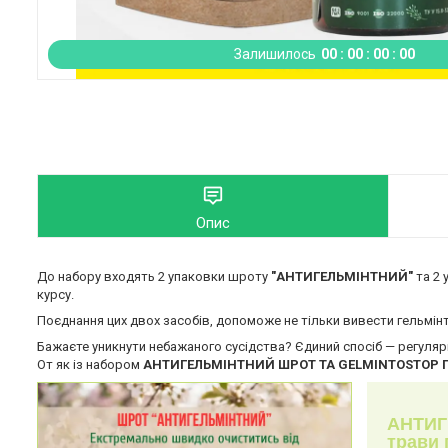
Залишилось
0
0
0
0
0
0
0
0
Опис
До набору входять 2 упаковки шроту
"АНТИГЕЛЬМІНТНИЙ"
та 2
курсу.
Поєднання цих двох засобів, допоможе не тільки вивести гельмін
Бажаєте уникнути небажаного сусідства? Єдиний спосіб — регулярна
От як із набором
АНТИГЕЛЬМІНТНИЙ ШРОТ ТА GELMINTOSTOP
АНТИГ
трави 