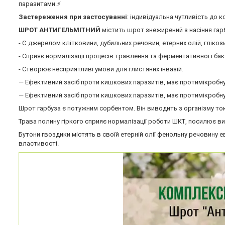
паразитами.⚡️
Застереження при застосуванні
: індивідуальна чутливість до ко
ШРОТ АНТИГЕЛЬМІТНИЙ
містить шрот знежирений з насіння гарб
- Є джерелом клітковини, дубильних речовин, етерних олій, глікоз
- Сприяє нормалізації процесів травлення та ферментативної і ба
- Створює несприятливі умови для глистяних інвазій.
— Ефективний засіб проти кишкових паразитів, має протимікробну
— Ефективний засіб проти кишкових паразитів, має протимікробну
Шрот гарбуза є потужним сорбентом. Він виводить з організму т
Трава полину гіркого сприяє нормалізації роботи ШКТ, посилює в
Бутони гвоздики містять в своїй етерній олії фенольну речовину ев
властивості.