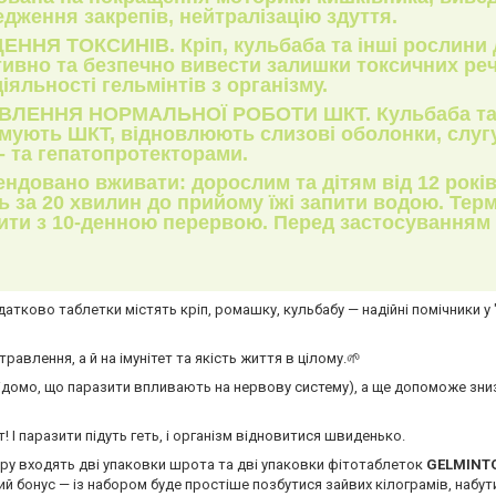
дження закрепів, нейтралізацію здуття.
ЕННЯ ТОКСИНІВ
. Кріп, кульбаба та інші рослин
ивно та безпечно вивести залишки токсичних реч
іяльності гельмінтів з організму.
ВЛЕННЯ НОРМАЛЬНОЇ РОБОТИ ШКТ
. Кульбаба т
имують ШКТ, відновлюють слизові оболонки, слуг
- та гепатопротекторами.
ендовано вживати
: дорослим та дітям від 12 років
ь за 20 хвилин до прийому їжі запити водою. Тер
рити з 10-денною перервою. Перед застосуванням
одатково таблетки містять кріп, ромашку, кульбабу — надійні помічники 
равлення, а й на імунітет та якість життя в цілому.🌱
відомо, що паразити впливають на нервову систему), а ще допоможе зниз
 І паразити підуть геть, і організм відновитися швиденько.
ру входять дві упаковки шрота та дві упаковки фітотаблеток
GELMINT
ний бонус — із набором буде простіше позбутися зайвих кілограмів, набут