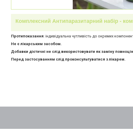
Комплексний Антипаразитарний набір - комп
Протипоказання
: індивідуальна чутливість до окремих компоненті
Не є лікарським засобом.
Добавки дієтичні не слід використовувати як заміну повноці
Перед застосуванням слід проконсультуватися з лікарем.