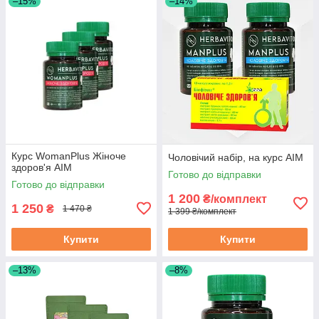
–15%
–14%
Курс WomanPlus Жіноче
Чоловічий набір, на курс АІМ
здоров'я АІМ
Готово до відправки
Готово до відправки
1 200
₴/комплект
1 250
₴
1 470 ₴
1 399 ₴/комплект
Купити
Купити
–13%
–8%