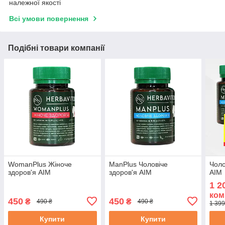
належної якості
Всі умови повернення
Подібні товари компанії
WomanPlus Жіноче
ManPlus Чоловіче
Чоло
здоров'я АІМ
здоров'я АІМ
АІМ
1 2
ком
450
450
₴
₴
490 ₴
490 ₴
1 399
Купити
Купити