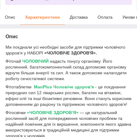
Опис
Характеристики
Доставка
Оплата
Умови 
Опис
Ми поєднали усі необхідні засоби для підтримки чоловічого
здоров’я у НАБОРІ
«ЧОЛОВІЧЕ ЗДОРОВ'Я».
Фіточай
ЧОЛОВІЧИЙ
надасть тонусу організму. Його
рослинний, багатокомпонентний склад допоможе організму
відчути більше енергії та сил. А також допоможе налагодити
роботу сечостатевої системи.
Фітотаблетки
ManPlus Чоловіче здоров'я
- це поєднання
природних сил 12 лікарських рослин, багатих на вітаміни,
ефірні олії та інші біоактивні речовини. Вони стануть корисним
доповненням до раціону та підтримкою чоловічого здоров’я!
Фітосвічки
«
ЧОЛОВІЧЕ ЗДОРОВ‘Я»
— це натуральний
рослинний засіб для попередження чоловічих проблем та
надійний помічник для їх вирішення, компоненти якого здавна
використовуються в традиційній медицині для підтримки
здоров’я у чоловіків.