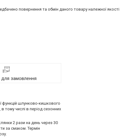
едбачено повернення та обмін даного товару належної якості
я для замовлення
ції функцій шлунково-кишкового
 в тому числі в період сезонних
клянки 2 рази на день через 30
ати за смаком. Термін
озу.