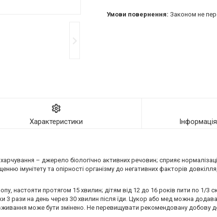
Законом не пер
Характеристики
Інформаці
 харчування – джерело біологічно активних речовин; сприяє нормаліза
щенню імунітету та опірності організму до негативних факторів довкілля,
у, настояти протягом 15 хвилин; дітям від 12 до 16 років пити по 1/3 с
нки 3 рази на день через 30 хвилин після їди. Цукор або мед можна додав
н вживання може бути змінено. Не перевищувати рекомендовану добову д