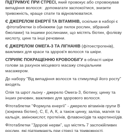
ПІДТРИМУЄ ПРИ СТРЕСІ,
який провокує або спровокував
випадіння волосся: допомагати заспокоїтися, знизити
тривожність, краще спати та відновлюватися.
Є ДЖЕРЕЛОМ ЕНЕРГІЇ ТА ВІТАМІНІВ,
оскільки в наборі є
фітотаблетки із обніжжям (це пилок рослин, зібраний
бжолами) та іншими рослинами, що містять біотин, фолієву
кислоту, цинк та інші речовини.
Є ДЖЕРЕЛОМ ОМЕГА-3 ТА ЛІГНАНІВ
(фітоестрогенів),
важливих для краси та здоров'я волосся та шкіри.
СПРИЯЄ ПОКРАЩЕННЮ КРОВООБІГУ
в області шкіри
голови за рахунок місцевого масажу спеціальним
масажером.
До набору "Від випадіння волосся та стимуляції його росту"
входять
Олія та шрот льону - джерело Омега-3, біотину, цинку та
інших речовин, важливих для здорового волосся.
Фітотаблетки “Формула енергії” - джерело вітамінів групи В
(зокрема біотин), С, Е, А, К, а також цинку, заліза, магнія та
кальція, амінокислот, протеїнів, флавоноїдів та каротиноїдів.
Фітотаблетки “Здорові нерви”, що містять 7 заспокійливих
рослин, які підтримають при стресі та тривожності.