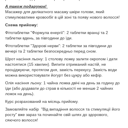
А також подарунок!
Масажер для делікатного масажу шкіри голови, який
стимулюватиме кровообіг в цій зоні та появу нового волосся!
Схема прийому:
Фітотаблетки "Формула енергії": 2 таблетки вранці та 2
таблетки вдень, за півгодини до їди.
Фітотаблетки "Здорові нерви": 2 таблетки за півгодини до
вечері та 2 таблетки безпосередньо перед сном.
Шрот насіння льону: 1 столову ложку залити окропом і дати
настоятися (15 хвилин). Випити отриманий настій, не
проціджуючи, протягом дня, замість перекусу. Замість води
можна використовувати йогурт без цукру або кефір.
Олія насіння льону: 1 чайна ложка двічі на день за годину до
їди (або додавати до страв в кількості не менше 2 чайних
ложок на день).
Курс розрахований на місяць прийому.
Замовляйте набір "Від випадіння волосся та стимуляції його
росту" вже зараз та починайте свій шлях до здорового,
сяючого волосся!