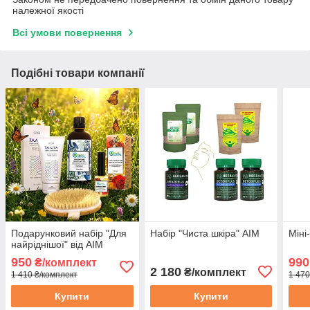
належної якості
Всі умови повернення
Подібні товари компанії
Подарунковий набір "Для
Набір "Чиста шкіра" АІМ
Міні
найріднішої" від АІМ
950
990
₴/комплект
2 180
₴/комплект
1 410 ₴/комплект
1 470
Купити
Купити