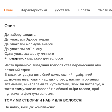
Опис
Характеристики
Доставка
Оплата
Умови п
Опис
До набору входить:
Дві упаковки Здорові нерви
Дві упаковки Формула енергії
Дві упаковки олії льону
Одна упаковка шроту лляного
+
подарунок
масажер для волосся
Часто причиною випадіння волосся стає перенесений або
поточний стрес.
В таких ситуаціях потрібний комплексний підхід, який
дозволить нівелювати наслідки стресу, наситити організм
вітамінами, мінералами та нутрієнтами, яких він потребує, а
також стимулювати кровообіг в області шкіри голови, щоб
підтримати фолікули волосин.
ТОМУ МИ СТВОРИЛИ НАБІР ДЛЯ ВОЛОССЯ!
Це набір, який діє комплексно: