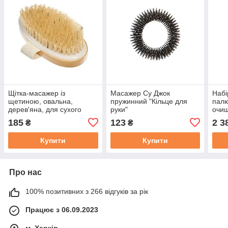
Щітка-масажер із
Масажер Су Джок
Набі
щетиною, овальна,
пружинний "Кільце для
палю
дерев'яна, для сухого
руки"
очищ
масажу
орга
185
123
2 3
₴
₴
Купити
Купити
Про нас
100% позитивних з 266 відгуків за рік
Працює з 06.09.2023
м. Харків