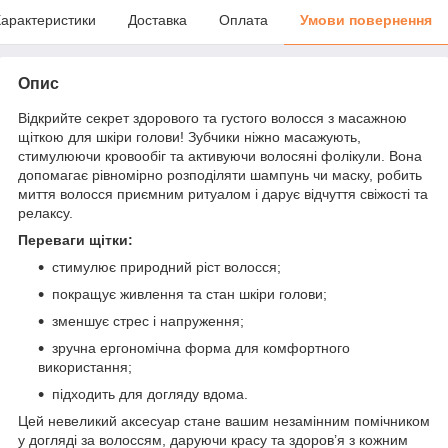
арактеристики
Доставка
Оплата
Умови повернення
Опис
Відкрийте секрет здорового та густого волосся з масажною
щіткою для шкіри голови! Зубчики ніжно масажують,
стимулюючи кровообіг та активуючи волосяні фолікули. Вона
допомагає рівномірно розподіляти шампунь чи маску, робить
миття волосся приємним ритуалом і дарує відчуття свіжості та
релаксу.
Переваги щітки:
стимулює природний ріст волосся;
покращує живлення та стан шкіри голови;
зменшує стрес і напруження;
зручна ергономічна форма для комфортного
використання;
підходить для догляду вдома.
Цей невеликий аксесуар стане вашим незамінним помічником
у догляді за волоссям, даруючи красу та здоров’я з кожним