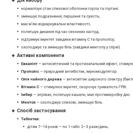
🔹 Дія набору
нормалізує стан слизової оболонки горла та гортані;
зменшує подразнення, першіння та сухість;
має м’які відхаркувальні властивості;
полегшує дихання під час сезонних застуд;
підтримує імунітет завдяки вітаміну С та прополісу;
охолоджує та зменшує біль (завдяки ментолу у спреї).
🔹 Активні компоненти
Евкаліпт
— антисептичний та протизапальний ефект, стимул
Прополіс
— природний антибіотик, імуномодулятор.
Олія чайного дерева
— антисептик широкого спектру (бактері
Вітамін С
— стимулює імунітет, скорочує тривалість ГРВІ.
Імбир
— зігріває, полегшує кашель, має протимікробну дію.
Ментол
— охолоджує слизові, зменшує біль.
🔹 Спосіб застосування
Таблетки:
дітям 7–14 років — по 1 табл. 2–3 рази/день;