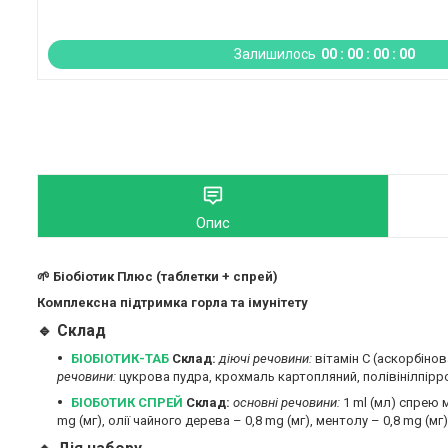
Залишилось
0
0
0
0
0
0
0
0
Опис
🌱 Біобіотик Плюс (таблетки + спрей)
Комплексна підтримка горла та імунітету
🔹 Склад
БІОБІОТИК-ТАБ
Склад:
діючі речовини:
вітамін С (аскорбіно
речовини:
цукрова пудра, крохмаль картопляний, полівінілпірр
БІОБОТИК СПРЕЙ
Склад:
основні речовини:
1 ml (мл) спрею м
mg (мг), олії чайного дерева – 0,8 mg (мг), ментолу – 0,8 mg (мг)