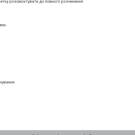
блетку розсмоктувати до повного розчинення.
ень.
чування.