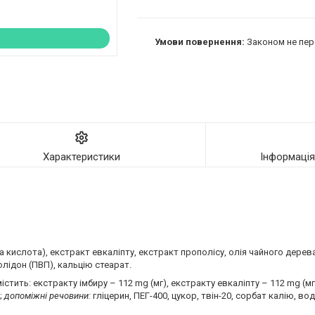
Законом не пер
Характеристики
Інформаці
ва кислота), екстракт евкаліпту, екстракт прополісу, олія чайного дерев
олідон (ПВП), кальцію стеарат.
істить: екстракту імбиру – 112 mg (мг), екстракту евкаліпту – 112 mg (мг
;
допоміжні речовини:
гліцерин, ПЕГ-400, цукор, твін-20, сорбат калію, во