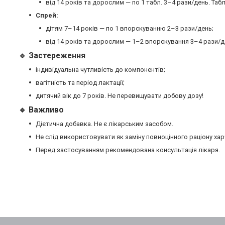
від 14 років та дорослим — по 1 табл. 3–4 рази/день. Та
Спрей:
дітям 7–14 років — по 1 впорскуванню 2–3 рази/день;
від 14 років та дорослим — 1–2 впорскування 3–4 рази/д
🔹 Застереження
індивідуальна чутливість до компонентів;
вагітність та період лактації;
дитячий вік до 7 років. Не перевищувати добову дозу!
🔹 Важливо
Дієтична добавка. Не є лікарським засобом.
Не слід використовувати як заміну повноцінного раціону хар
Перед застосуванням рекомендована консультація лікаря.