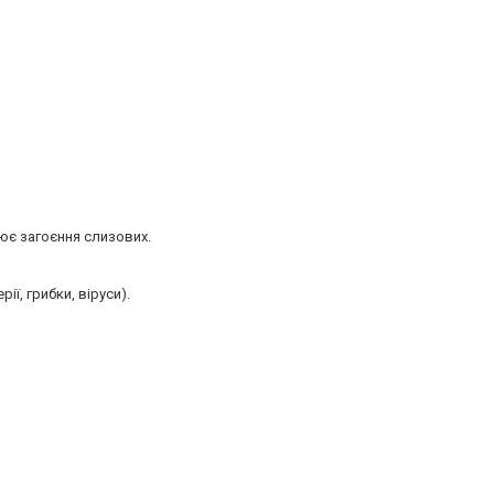
ює загоєння слизових.
ї, грибки, віруси).