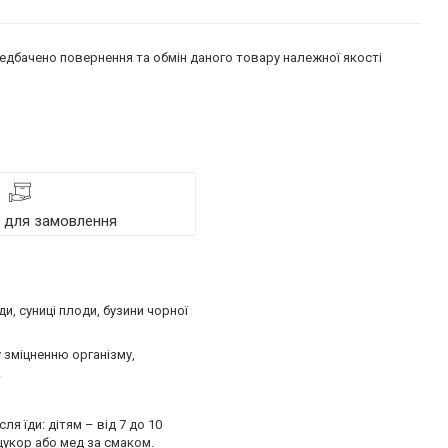
едбачено повернення та обмін даного товару належної якості
я для замовлення
, суниці плоди, бузини чорної
 зміцненню організму,
.
я їди: дітям – від 7 до 10
 цукор або мед за смаком.