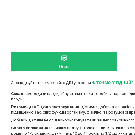
Опис
Заощаджуйте та замовляйте
ДВІ
упаковки
ФІТОЧАЮ
"ЯГІДНИЙ"
,
Склад:
смородини плоди, яблука шматочки, горобини чорноплідної 
плоди.
Рекомендації щодо застосування:
дієтична добавка до раціону
підвищенню захисних функцій організму, фізичної та розумової пра
Добавки дієтичні не слід використовувати як заміну повноцінного
Спосіб споживання:
1 чайну ложку фіточаю залити склянкою окроп
років по 1/3 склянки; дітям – від 10 до 14 років по 1/2 склянки;