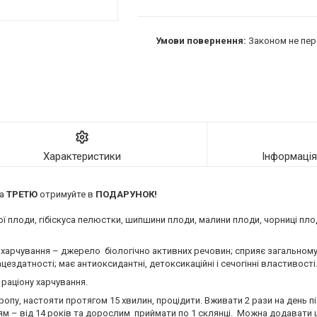
Законом не пер
Характеристики
Інформаці
 а
ТРЕТЮ
отримуйте в
ПОДАРУНОК!
плоди, гібіскуса пелюстки, шипшини плоди, малини плоди, чорниці плоди
 харчування – джерело біологічно активних речовин; сприяє загальному
цездатності; має антиоксидантні, детоксикаційні і сечогінні властивості
 раціону харчування.
у, настояти протягом 15 хвилин, процідити. Вживати 2 рази на день післ
 дітям – від 14 років та дорослим приймати по 1 склянці. Можна додавати