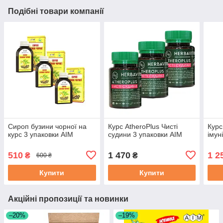
Подібні товари компанії
Сироп бузини чорної на
Курс AtheroPlus Чисті
Курс
курс 3 упаковки АІМ
судини 3 упаковки АІМ
імун
510
1 470
1 2
₴
₴
600 ₴
Купити
Купити
Акційні пропозиції та новинки
–20%
–19%