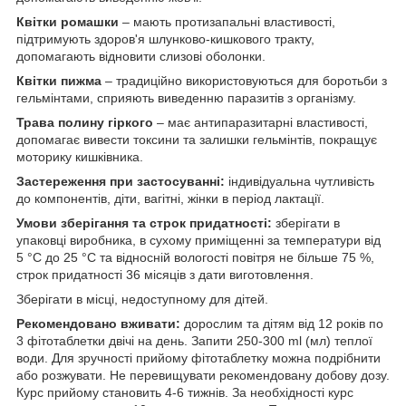
Квітки ромашки
– мають протизапальні властивості,
підтримують здоров'я шлунково-кишкового тракту,
допомагають відновити слизові оболонки.
Квітки пижма
– традиційно використовуються для боротьби з
гельмінтами, сприяють виведенню паразитів з організму.
Трава полину гіркого
– має антипаразитарні властивості,
допомагає вивести токсини та залишки гельмінтів, покращує
моторику кишківника.
Застереження при застосуванні:
індивідуальна чутливість
до компонентів, діти, вагітні, жінки в період лактації.
Умови зберігання та строк придатності:
зберігати в
упаковці виробника, в сухому приміщенні за температури від
5 °С до 25 °С та відносній вологості повітря не більше 75 %,
строк придатності 36 місяців з дати виготовлення.
Зберігати в місці, недоступному для дітей.
Рекомендовано вживати:
дорослим та дітям від 12 років по
3 фітотаблетки двічі на день. Запити 250-300 ml (мл) теплої
води. Для зручності прийому фітотаблетку можна подрібнити
або розжувати. Не перевищувати рекомендовану добову дозу.
Курс прийому становить 4-6 тижнів. За необхідності курс