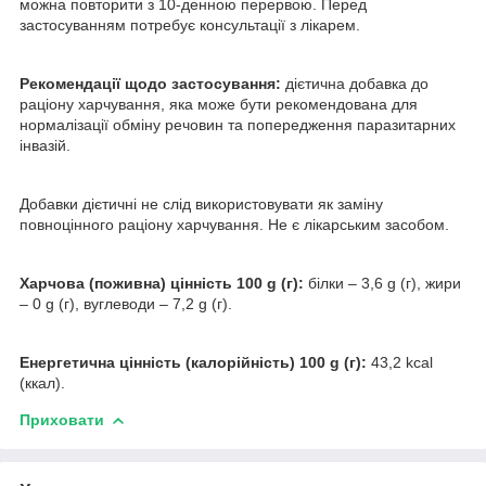
можна повторити з 10-денною перервою. Перед
застосуванням потребує консультації з лікарем.
Рекомендації щодо застосування:
дієтична добавка до
раціону харчування, яка може бути рекомендована для
нормалізації обміну речовин та попередження паразитарних
інвазій.
Добавки дієтичні не слід використовувати як заміну
повноцінного раціону харчування. Не є лікарським засобом.
Харчова (поживна) цінність 100 g (г):
білки – 3,6 g (г), жири
– 0 g (г), вуглеводи – 7,2 g (г).
Енергетична цінність (калорійність) 100 g (г):
43,2 kcal
(ккал).
Приховати