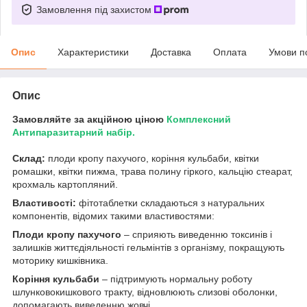
Замовлення під захистом
Опис
Характеристики
Доставка
Оплата
Умови п
Опис
Замовляйте за акційною ціною
Комплексний
Антипаразитарний набір.
Склад:
плоди кропу пахучого, коріння кульбаби, квітки
ромашки, квітки пижма, трава полину гіркого, кальцію стеарат,
крохмаль картопляний.
Властивості:
фітотаблетки складаються з натуральних
компонентів, відомих такими властивостями:
Плоди кропу пахучого
– сприяють виведенню токсинів і
залишків життєдіяльності гельмінтів з організму, покращують
моторику кишківника.
Коріння кульбаби
– підтримують нормальну роботу
шлунковокишкового тракту, відновлюють слизові оболонки,
допомагають виведенню жовчі.