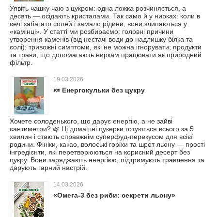
Уявіть чашку чаю з цукром: одна ложка розчиняється, а
десять — осідають кристалами. Так само й у нирках: коли в
сечі забагато солей і замало рідини, вони злипаються у
«камінці». У статті ми розбираємо: головні причини
утворення каменів (від нестачі води до надлишку білка та
солі); тривожні симптоми, які не можна ігнорувати; продукти
та трави, що допомагають ниркам працювати як природний
фільтр.
19.03.2026
🍬 Енергокульки без цукру
Хочете солоденького, що дарує енергію, а не зайві
сантиметри? 🌿 Ці домашні цукерки готуються всього за 5
хвилин і стають справжнім суперфуд‑перекусом для всієї
родини. Фініки, какао, волоські горіхи та шрот льону — прості
інгредієнти, які перетворюються на корисний десерт без
цукру. Вони заряджають енергією, підтримують травлення та
дарують гарний настрій.
14.03.2026
«Омега‑3 без риби: секрети льону»