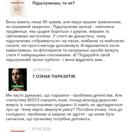
Підшлункова, ти як?
Вона важить лише 80 грамів, але керує вашим травленням,
як справжній хмарочос. Підшлункова залоза - невтомна
трудівниця, яка щодня бореться з цукром, жирами та
святковими застіллями. У статті ви дізнаєтесь: чому
підшлункова «ображається» на паски, ковбаски та майонезні
салати; які прості методи допоможуть їй відновитися після
навантажень; як фітотерапія та натуральні засоби можуть
стати її найкращими союзниками. 🌿 Подаруйте своїй
підшлунковій трохи турботи - і вона віддячить вам...
13.05.2026
7 ОЗНАК ПАРАЗИТІВ
Ми часто думаємо, що паразити - проблема дитинства. Але
статистика ВООЗ говорить інше: понад мільярд дорослих
живуть із «непроханими сусідами» й навіть не здогадуються
про це. Чому варто звернути увагу? Постійна втома, тяга до
солодкого, проблеми зі шкірою чи здуття - це може бути
сигналом, що організму потрібна допомога.
07.05.2026