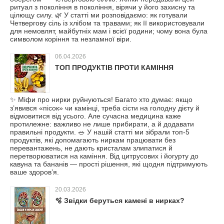
ритуал з покоління в покоління, вірячи у його захисну та
цілющу силу. 🌿 У статті ми розповідаємо: як готували
Четвергову сіль із хлібом та травами; як її використовували
для немовлят, майбутніх мам і всієї родини; чому вона була
символом коріння та незламної віри.
06.04.2026
ТОП ПРОДУКТІВ ПРОТИ КАМІННЯ
✨ Міфи про нирки руйнуються! Багато хто думає: якщо
з’явився «пісок» чи камінці, треба сісти на голодну дієту й
відмовитися від усього. Але сучасна медицина каже
протилежне: важливо не лише прибирати, а й додавати
правильні продукти. 🥗 У нашій статті ми зібрали топ‑5
продуктів, які допомагають ниркам працювати без
перевантажень, не дають кристалам злипатися й
перетворюватися на каміння. Від цитрусових і йогурту до
кавуна та бананів — прості рішення, які щодня підтримують
ваше здоров’я.
20.03.2026
🫧 Звідки беруться камені в нирках?