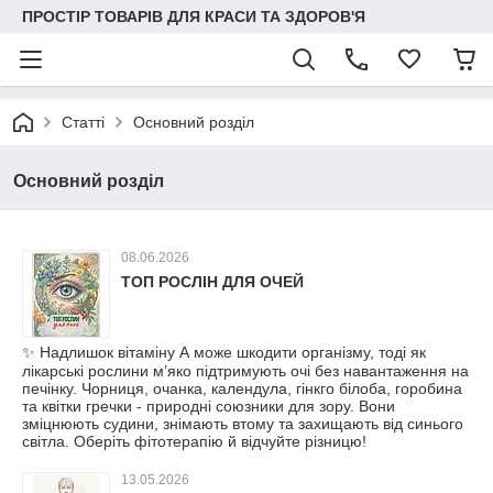
ПРОСТІР ТОВАРІВ ДЛЯ КРАСИ ТА ЗДОРОВ'Я
Статті
Основний розділ
Основний розділ
08.06.2026
ТОП РОСЛІН ДЛЯ ОЧЕЙ
✨ Надлишок вітаміну А може шкодити організму, тоді як
лікарські рослини м’яко підтримують очі без навантаження на
печінку. Чорниця, очанка, календула, гінкго білоба, горобина
та квітки гречки - природні союзники для зору. Вони
зміцнюють судини, знімають втому та захищають від синього
світла. Оберіть фітотерапію й відчуйте різницю!
13.05.2026