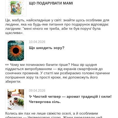
ЩО ПОДАРУВАТИ МАМІ
Це, мабуть, найскладніше у світі: знайти щось особливе для
людини, яка на будь-яке питання про подарунок відповідає
лагідним: "мені нічого не треба, аби ти був поруч/ була
щаслива».
10.04.2026
Що шкодить зору?
👀 Чому ми починаємо бачити гірше? Наш зір щодня
піддається випробуванням — від екранів смартфонів до
сонячних променів. У статті ми розбираємо головні причини
погіршення зору та прості кроки, які допоможуть його
зберегти.
09.04.2026
✨ Чистий четвер — аромат традицій і сили!
Четвергова сіль.
Колись він пах не лише свіжістю оселі, а й особливим
оберегом — Четверговою сіллю. Жінки передавали цей